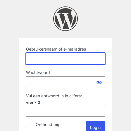
Login
Gebruikersnaam of e-mailadres
Wachtwoord
Vul een antwoord in in cijfers:
vier × 2 =
Onthoud mij